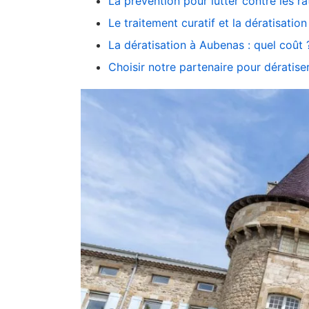
La prévention pour lutter contre les ra
Le traitement curatif et la dératisatio
La dératisation à Aubenas : quel coût 
Choisir notre partenaire pour dératis