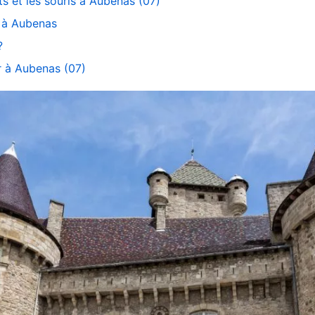
ts et les souris à Aubenas (07)
n à Aubenas
?
er à Aubenas (07)