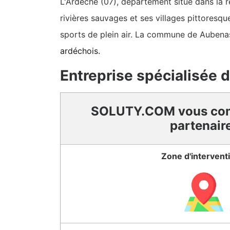
L'Ardèche (07), département situé dans la 
rivières sauvages et ses villages pittoresqu
sports de plein air. La commune de Aubenas
ardéchois.
Entreprise spécialisée 
SOLUTY.COM vous co
partenair
Zone d'intervent