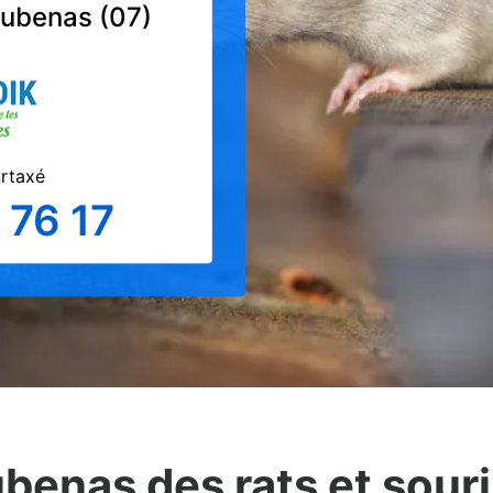
Aubenas (07)
urtaxé
 76 17
ubenas des rats et sour