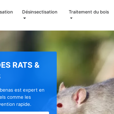
sation
Désinsectisation
Traitement du bois
ES RATS &
S
ubenas est expert en
nels comme les
rvention rapide.