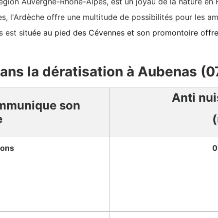
région Auvergne-Rhône-Alpes, est un joyau de la nature en
es, l'Ardèche offre une multitude de possibilités pour les 
 est s
ituée au pied des Cévennes et son promontoire offr
dans la dératisation à Aubenas (
Anti nu
mmunique son
e
ions
0