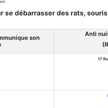
ser.
ur se débarrasser des rats, souri
Anti nui
mmunique son
e
(
17 Ru