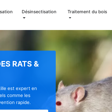
sation
Désinsectisation
Traitement du bois
ES RATS &
ille est expert en
nels comme les
rvention rapide.