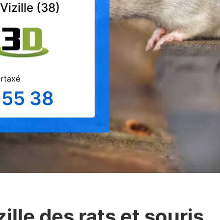
Vizille (38)
urtaxé
 55 38
ille des rats et souris