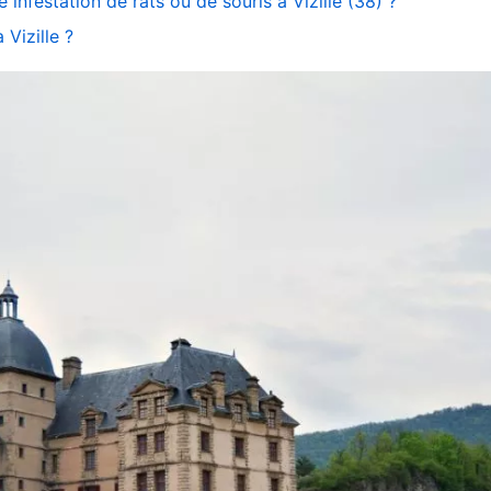
 infestation de rats ou de souris à Vizille (38) ?
 Vizille ?