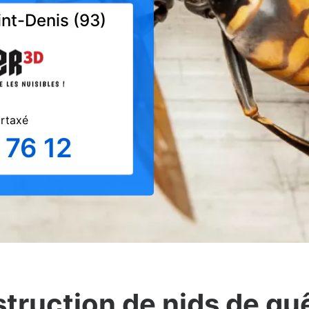
int-Denis (93)
urtaxé
 76 12
struction de nids de gu