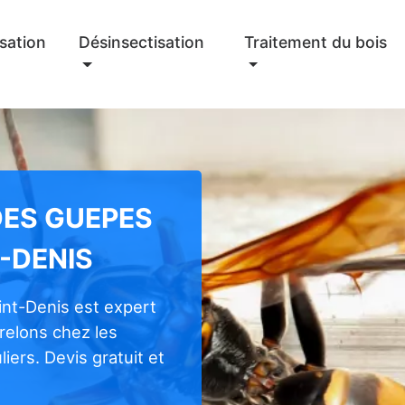
sation
Désinsectisation
Traitement du bois
DES GUEPES
T-DENIS
int-Denis est expert
frelons chez les
iers. Devis gratuit et