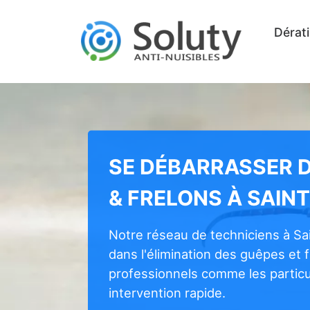
Dérati
SE DÉBARRASSER 
& FRELONS À SAIN
Notre réseau de techniciens à Sa
dans l'élimination des guêpes et 
professionnels comme les particul
intervention rapide.