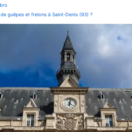
abro
 de guêpes et frelons à Saint-Denis (93) ?