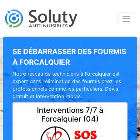
SE DÉBARRASSER DES FOURMIS
À FORCALQUIER
Notre réseau de techniciens à Forcalquier est
expert dans l'élimination des fourmis chez les
professionnels comme les particuliers. Devis
gratuit et intervention rapide.
Interventions 7/7 à
Forcalquier (04)