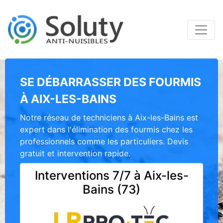
SE DÉBARRASSER DES FOURMIS
À AIX-LES-BAINS
Notre réseau de techniciens à Aix-les-Bains est
expert dans l'élimination des fourmis chez les
professionnels comme les particuliers. Devis
gratuit et intervention rapide.
Interventions 7/7 à Aix-les-
Bains (73)