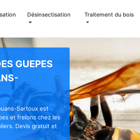
sation
Désinsectisation
Traitement du bois
DES GUEPES
ANS-
ouans-Sartoux est
pes et frelons chez les
iers. Devis gratuit et