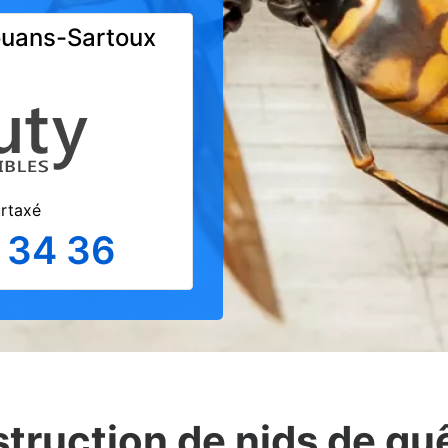
ouans-Sartoux
urtaxé
 34 36
struction de nids de gu