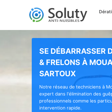
Dérati
SE DÉBARRASSER 
& FRELONS À MOU
SARTOUX
Notre réseau de techniciens à M
expert dans l'élimination des guê
professionnels comme les particul
intervention rapide.