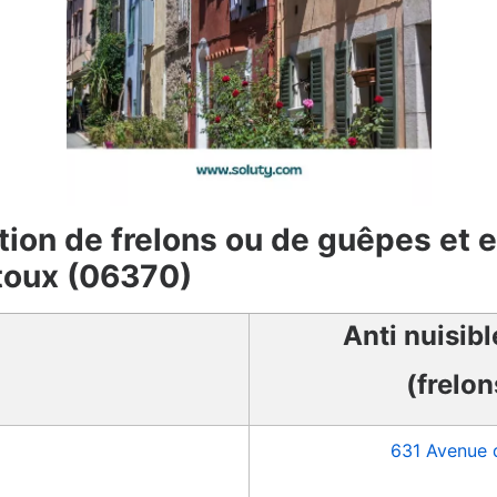
tion de frelons ou de guêpes et 
toux (06370)
Anti nuisib
(frelo
631 Avenue 