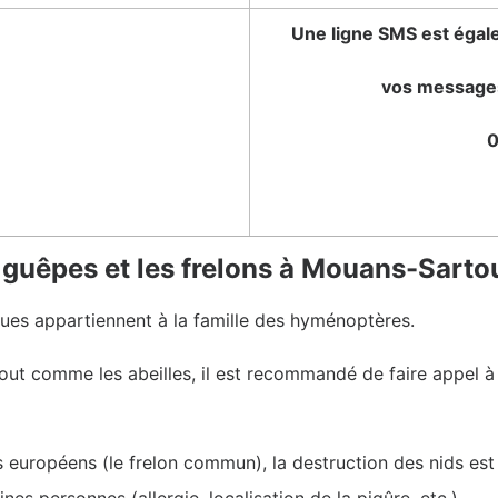
Une ligne SMS est égale
vos message
0
s guêpes et les frelons à Mouans-Sarto
tiques appartiennent à la famille des hyménoptères.
, tout comme les abeilles, il est recommandé de faire appel 
s européens (le frelon commun), la destruction des nids est
es personnes (allergie, localisation de la piqûre, etc.).