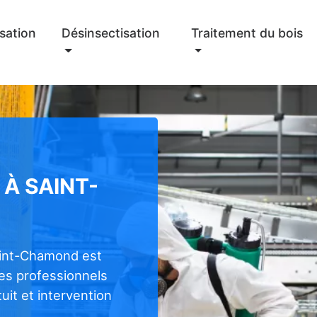
sation
Désinsectisation
Traitement du bois
 À SAINT-
aint-Chamond est
les professionnels
uit et intervention