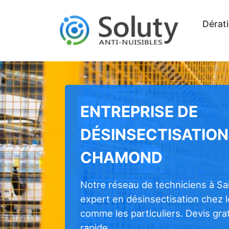
Dérati
ENTREPRISE DE
DÉSINSECTISATION
CHAMOND
Notre réseau de techniciens à S
expert en désinsectisation chez 
comme les particuliers. Devis grat
rapide.