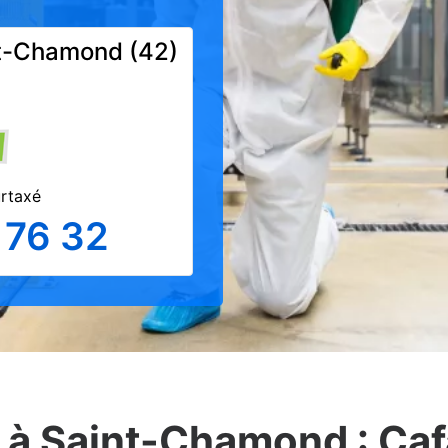
nt-Chamond (42)
urtaxé
 76 32
 à Saint-Chamond : Caf