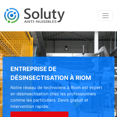
ENTREPRISE DE
DÉSINSECTISATION À RIOM
Notre réseau de techniciens à Riom est expert
en désinsectisation chez les professionnels
comme les particuliers. Devis gratuit et
intervention rapide.