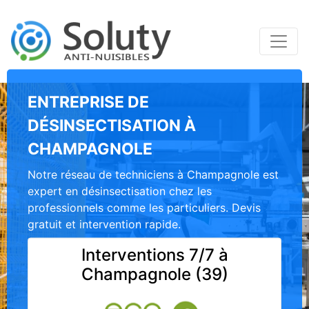
ENTREPRISE DE
DÉSINSECTISATION À
CHAMPAGNOLE
Notre réseau de techniciens à Champagnole est
expert en désinsectisation chez les
professionnels comme les particuliers. Devis
gratuit et intervention rapide.
Interventions 7/7 à
Champagnole (39)