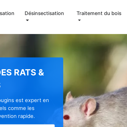
sation
Désinsectisation
Traitement du bois
ES RATS &
S
ougins est expert en
nels comme les
rvention rapide.