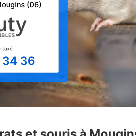
Mougins (06)
urtaxé
 34 36
rats et souris à Mougin