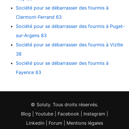
Société pour se débarrasser des fourmis à
Clermont-Ferrand 63
Société pour se débarrasser des fourmis à Puget-
sur-Argens 83
Société pour se débarrasser des fourmis à Vizille
38
Société pour se débarrasser des fourmis à
Fayence 83
© Soluty. Tous droits réservés.
Blog
|
Youtube
|
Facebook
|
Instagram
|
Linkedin
|
Forum
|
Mentions légales