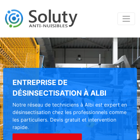
ENTREPRISE DE
DÉSINSECTISATION À ALBI
Notre réseau de techniciens à Albi est expert en
désinsectisation chez les professionnels comme
les particuliers. Devis gratuit et intervention
rapide.