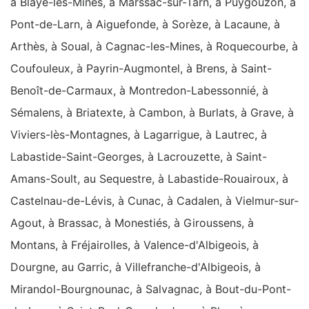
à Blaye-les-Mines, à Marssac-sur-Tarn, à Puygouzon, à
Pont-de-Larn, à Aiguefonde, à Sorèze, à Lacaune, à
Arthès, à Soual, à Cagnac-les-Mines, à Roquecourbe, à
Coufouleux, à Payrin-Augmontel, à Brens, à Saint-
Benoît-de-Carmaux, à Montredon-Labessonnié, à
Sémalens, à Briatexte, à Cambon, à Burlats, à Grave, à
Viviers-lès-Montagnes, à Lagarrigue, à Lautrec, à
Labastide-Saint-Georges, à Lacrouzette, à Saint-
Amans-Soult, au Sequestre, à Labastide-Rouairoux, à
Castelnau-de-Lévis, à Cunac, à Cadalen, à Vielmur-sur-
Agout, à Brassac, à Monestiés, à Giroussens, à
Montans, à Fréjairolles, à Valence-d'Albigeois, à
Dourgne, au Garric, à Villefranche-d'Albigeois, à
Mirandol-Bourgnounac, à Salvagnac, à Bout-du-Pont-