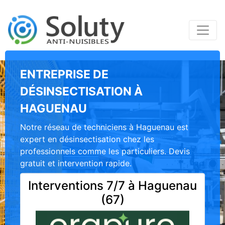
ENTREPRISE DE
DÉSINSECTISATION À
HAGUENAU
Notre réseau de techniciens à Haguenau est
expert en désinsectisation chez les
professionnels comme les particuliers. Devis
gratuit et intervention rapide.
Interventions 7/7 à Haguenau
(67)