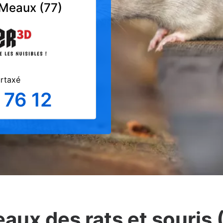
 Meaux (77)
urtaxé
 76 12
aux des rats et souris 