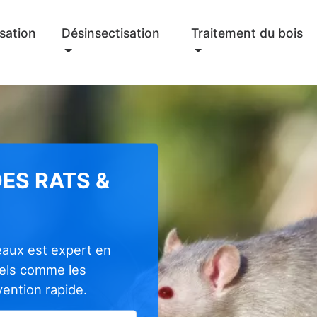
sation
Désinsectisation
Traitement du bois
ES RATS &
eaux est expert en
nels comme les
rvention rapide.