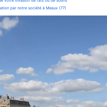
e votre invasion de rats ou de souris
ation par notre société à Meaux (77)